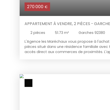
270 000
€
APPARTEMENT À VENDRE, 2 PIÈCES - GARCHE
2
pièces
51.73
m²
Garches 92380
L'Agence les Maréchaux vous propose à l'achat
pièces situé dans une résidence familiale avec 
accès direct aux commerces de proximités. L'
habitables comprend une entrée, un séjour de 1
grand balcon avec vue dégagée. Une chambre, u
qu'une cuisine indépendante viennent compléte
cave et un emplacement de parking en sous-sol