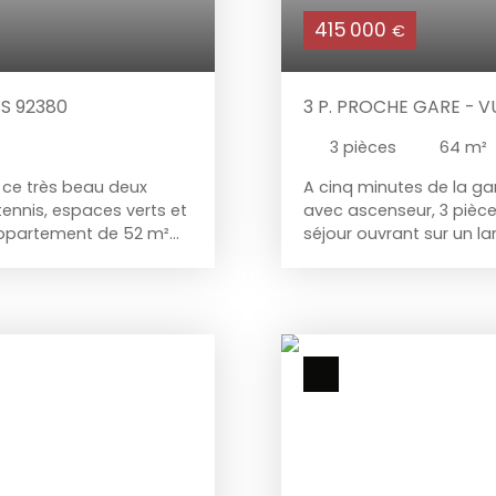
415 000
€
S 92380
3 P. PROCHE GARE - 
3
pièces
64
m²
 ce très beau deux
A cinq minutes de la g
tennis, espaces verts et
avec ascenseur, 3 pièc
appartement de 52 m²
séjour ouvrant sur un la
8 m² ouvrant sur un
exceptionnelle sur le Pa
ne salle de bains ainsi
cuisine aménagée, deux 
r ce bien. Une grande
WC, un parking sous-sol
. IDEAL premier achat