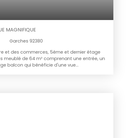
VUE MAGNIFIQUE
Garches 92380
are et des commerces, 5ème et dernier étage
es meublé de 64 m² comprenant une entrée, un
rge balcon qui bénéficie d'une vue
rc de Saint-Cloud et une partie de Paris, une
chambres, une salle de bains, un dressing, un
.