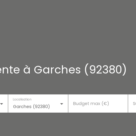
nte à Garches (92380)
Localisation
Budget max (€)
S
Garches (92380)