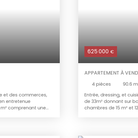
625 000
€
APPARTEMENT À VENDR
4
pièces
90.6
m
gare et des commerces,
Entrée, dressing, et cu
en entretenue
de 33m² donnant sur balc
38 m² comprenant une
chambres de 15 m² et 12
e aménagée, une salle
d'eau, buanderie, et WC
pour un placement
sol