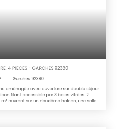
E, 4 PIÈCES - GARCHES 92380
²
Garches 92380
isine aménagée avec ouverture sur double séjour
on filant accessible par 3 baies vitrées. 2
 m² ouvrant sur un deuxième balcon, une salle
. 1 cave et 1 emplacement de parking en sous-