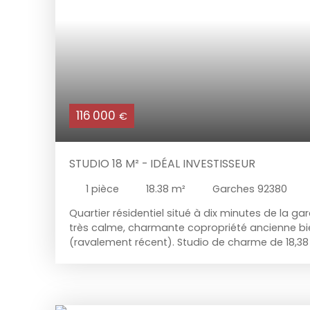
116 000
€
STUDIO 18 M² - IDÉAL INVESTISSEUR
1
pièce
18.38
m²
Garches 92380
Quartier résidentiel situé à dix minutes de la 
très calme, charmante copropriété ancienne bi
(ravalement récent). Studio de charme de 18,
pièce principale exposée sud-ouest, une cuisin
de douches avec WC. Cave en sous-sol. Idéal 
locatif.