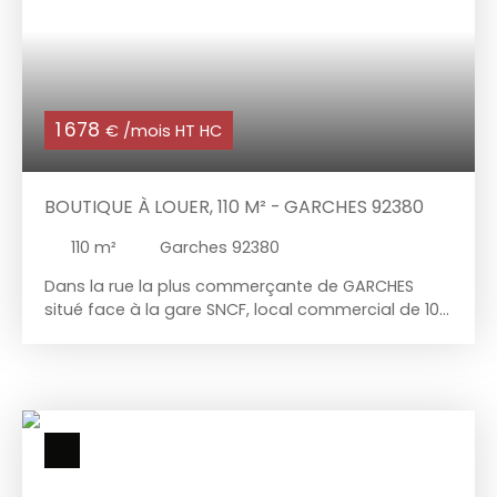
1 678
€ /mois HT HC
BOUTIQUE À LOUER, 110 M² - GARCHES 92380
110
m²
Garches 92380
Dans la rue la plus commerçante de GARCHES
situé face à la gare SNCF, local commercial de 109
m² composé d'un premier niveau d'environ 30 m²,
d'une mezzanine de 14 m² et d'une grande pièce
en sous-sol avec un accès avec un grand escalier
et pouvant être utilisée commercialement, une
réserve, une pièce d'eau et un WC. Belle vitrine.
Emplacement commercial de premier ordre.
Reprise de 45 000 €.