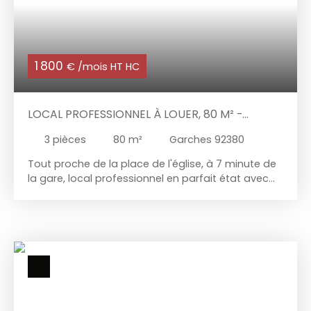
1 800
€ /mois HT HC
LOCAL PROFESSIONNEL À LOUER, 80 M² -
GARCHES 92380
3
pièces
80
m²
Garches 92380
Tout proche de la place de l'église, à 7 minute de
la gare, local professionnel en parfait état avec
un accès direct du trottoir. 65 m² composé d'un
bel accueil/bureau de 30 m², deux autres bureaux
(9,50 m² et 12,85 m²), une cuisine, un WC avec
lave-mains. réserve de 14 m² avec accès direct
par un escalier privatif. Libre de suite. Mobilier
disponible, climatisation réversible. Possibilité de
bail professionnel ou civil.