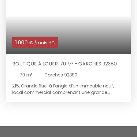
1 800
€ /mois HC
BOUTIQUE À LOUER, 70 M² - GARCHES 92380
70
m²
Garches 92380
215, Grande Rue, à l'angle d'un immeuble neuf,
local commercial comprenant une grande
boutique de 55 m² avec un accès direct à une
réserve de 15 m² environ. Travaux à prévoir, mais
pas de pas de porte. Loyer mensuel de 1800 €
hors taxes et hors charges. Libre de suite.