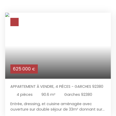
625 000
€
APPARTEMENT À VENDRE, 4 PIÈCES - GARCHES 92380
4
pièces
90.6
m²
Garches 92380
Entrée, dressing, et cuisine aménagée avec
ouverture sur double séjour de 33m² donnant sur
balcon filant accessible par 3 baies vitrées. 2