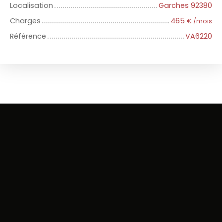
Localisation
Garches 92380
Charges
465
€ /mois
Référence
VA6220
+