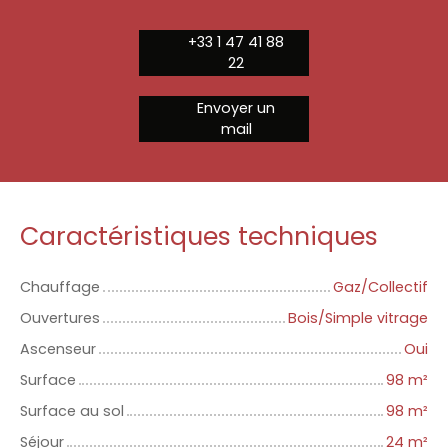
+33 1 47 41 88
22
Envoyer un
mail
Caractéristiques techniques
Chauffage
Gaz/Collectif
Ouvertures
Bois/Simple vitrage
Ascenseur
Oui
Surface
98
m²
Surface au sol
98
m²
Séjour
24
m²