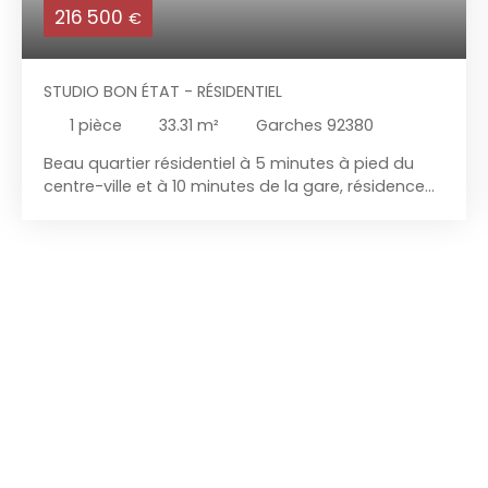
216 500
€
STUDIO BON ÉTAT - RÉSIDENTIEL
1
pièce
33.31
m²
Garches 92380
Beau quartier résidentiel à 5 minutes à pied du
centre-ville et à 10 minutes de la gare, résidence
de standing, deuxième étage avec ascenseur, au
calme complet, beau studio en bon état de 33,31
m² comprenant une entrée avec placard, une
belle pièce principale avec espace nuit et jolie vue
sur la verdure, une cuisine aménagée, une salle de
bains, un WC, une cave et parking extérieur
privatif. Idéal investissement locatif ou premier
achat.