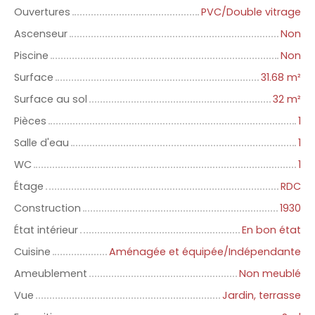
Ouvertures
PVC/Double vitrage
Ascenseur
Non
Piscine
Non
Surface
31.68
m²
Surface au sol
32
m²
Pièces
1
Salle d'eau
1
WC
1
Étage
RDC
Construction
1930
État intérieur
En bon état
Cuisine
Aménagée et équipée/Indépendante
Ameublement
Non meublé
Vue
Jardin, terrasse