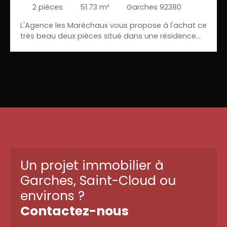
2
pièces
51.73
m²
Garches 92380
L'Agence les Maréchaux vous propose à l'achat ce
très beau deux pièces situé dans une résidence
familiale avec tennis, espaces verts et accès
direct aux commerces de proximités.
L'appartement de 52 m² habitables comprend
une entrée, un séjour de 18 m² ouvrant sur un
grand balcon avec vue dégagée. Une chambre,
une salle de bains ainsi qu'une cuisine
indépendante viennent compléter ce bien. Une
grande cave et un emplacement de parking en
sous-sol. IDEAL premier achat
Un projet immobilier à
Garches, Saint-Cloud ou
environs ?
Contactez-nous