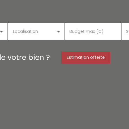
Localisation
Budget max (€)
S
de votre bien ?
Estimation offerte