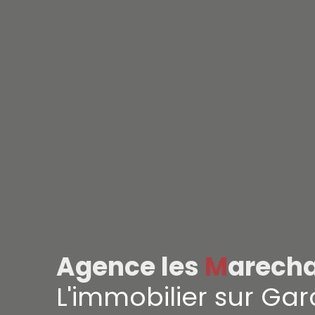
Agence les
M
arech
L'immobilier sur Gar